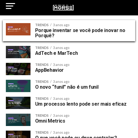
TRENDS
3 anos ago
Porque inventar se você pode inovar no
Porquê?
TRENDS
3 anos ago
AdTech e MarTech
TRENDS
3 anos ago
AppBehavior
TRENDS
3 anos ago
O novo “funil” não é um funil
TRENDS
3 anos ago
Um processo lento pode ser mais eficaz
TRENDS
3 anos ago
Omni Metrics
TRENDS
3 anos ago
O que você pode ou deve controlar?