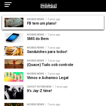
MORSE NEWS
7 anos ago
FB tem um plano!
MORSE NEWS
7 anos ago
SMS do Bem
MORSE NEWS
7 anos ago
Sanduíches para todos!
MORSE NEWS
7 anos ago
(Quase) Tudo sob controle
MORSE NEWS
7 anos ago
Vimos e Achamos Legal
GHOST INTERVIEW
7 anos ago
It’s Jay-Z time!
MORSE NEWS
7 anos ago