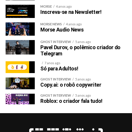
MORSE
4 anos ago
Inscreva-se na Newsletter!
MORSE NEWS
4 anos ago
Morse Audio News
GHOST INTERVIEW
5 anos ago
Pavel Durov, o polêmico criador do
Telegram
7 anos ago
Só para Adultos!
GHOST INTERVIEW
5 anos ago
Copy.ai: o robô copywriter
GHOST INTERVIEW
5 anos ago
Roblox: o criador fala tudo!