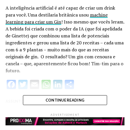
A inteligência artificial é até capaz de criar um drink
para você. Uma destilaria britânica usou
machine
learning para criar um Gin
! Isso mesmo que vocês leram.
A bebida foi criada com o poder da IA (que foi apelidada
de Ginette) que combinou uma lista de potenciais
ingredientes e gerou uma lista de 20 receitas – cada uma
com 6 a 9 plantas – muito mais do que as receitas
originais de gin. O resultado? Um gin com cenoura e
canela – que, aparentemente ficou bom! Tim-tim para o
futuro.
Facebook
Twitter
Email
WhatsApp
LinkedIn
Share
CONTINUE READING
ASSUNTOS RELACIONADOS:
UP NEXT
ADVERTISEMENT
Brasil na mira da Amazon
DON'T MISS