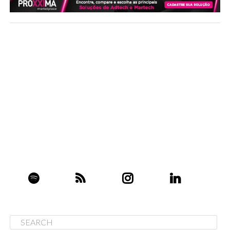
A economia global de aplicativos continuou a se
recuperar em 2024, com os gastos dos consumidores em
aplicativos e jogos
atingindo US$ 127 bilhões
, um
aumento de 15,7% em relação ao ano anterior. Esse
crescimento foi impulsionado pela App Store da Apple,
já que os gastos no Google Play diminuíram, segundo
dados da Appfigures.
Apesar do aumento nos gastos, os downloads globais de
aplicativos caíram 2,3% em relação a 2023, alcançando
cerca de 110 bilhões. Essa tendência reflete o
amadurecimento do mercado de aplicativos, onde o foco
passou a ser a geração de receita com assinaturas nos
aplicativos já existentes, em vez de impulsionar novos
downloads.
As assinaturas representaram apenas 5% dos aplicativos
disponíveis globalmente, mas foram responsáveis por
48% da receita total dos dois principais marketplaces.