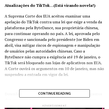
Atualizações do TikTok…(Está virando novela!)
A Suprema Corte dos EUA aceitou examinar uma
apelação do TikTok contra uma lei que exige a venda da
plataforma pela ByteDance, sua proprietária chinesa,
para continuar operando no país. A lei, aprovada pelo
Congresso e sancionada pelo presidente Joe Biden em
abril, visa mitigar riscos de espionagem e manipulação
de usuários pelas autoridades chinesas. Caso a
ByteDance não cumpra a exigência até 19 de janeiro, o
TikTok será bloqueado nas lojas de aplicativos nos EUA.
A Corte ouvirá os argumentos em 10 de janeiro, mas não
suspendeu a entrada em vigor da lei.
Downloads de apps caem 2,3% em 2024, mas gastos
CONTINUE READING
dos consumidores crescem para US$ 127 bilhões
ADVERTISEMENT