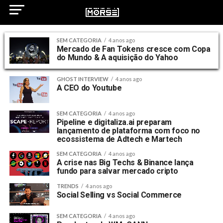
SEM CATEGORIA
4 anos ago
Mercado de Fan Tokens cresce com Copa
do Mundo & A aquisição do Yahoo
GHOST INTERVIEW
4 anos ago
A CEO do Youtube
SEM CATEGORIA
4 anos ago
Pipeline e digitaliza.ai preparam
lançamento de plataforma com foco no
ecossistema de Adtech e Martech
SEM CATEGORIA
4 anos ago
A crise nas Big Techs & Binance lança
fundo para salvar mercado cripto
TRENDS
4 anos ago
Social Selling vs Social Commerce
SEM CATEGORIA
4 anos ago