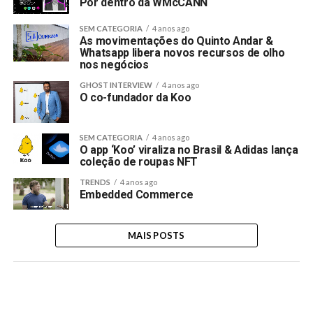
Por dentro da WMcCANN
SEM CATEGORIA
4 anos ago
As movimentações do Quinto Andar &
Whatsapp libera novos recursos de olho
nos negócios
GHOST INTERVIEW
4 anos ago
O co-fundador da Koo
SEM CATEGORIA
4 anos ago
O app ‘Koo’ viraliza no Brasil & Adidas lança
coleção de roupas NFT
TRENDS
4 anos ago
Embedded Commerce
MAIS POSTS