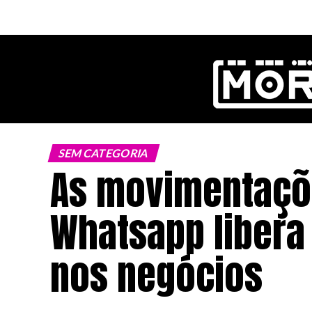
ok
SEM CATEGORIA
As movimentaçõe
pp
Whatsapp libera
n
nos negócios