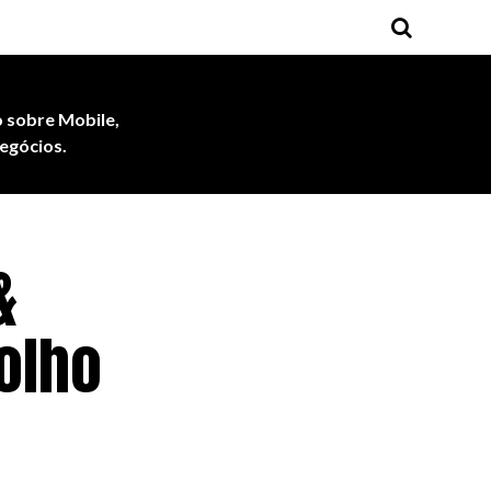
 sobre Mobile,
egócios.
&
olho