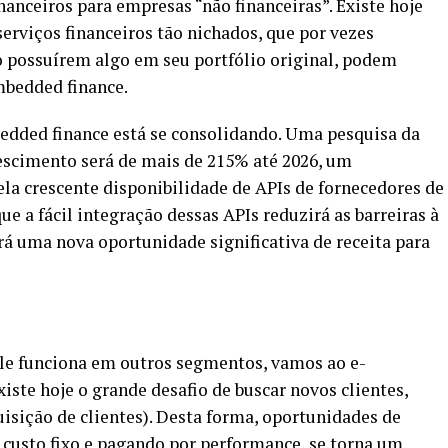
inanceiros para empresas “não financeiras”. Existe hoje
erviços financeiros tão nichados, que por vezes
o possuírem algo em seu portfólio original, podem
mbedded finance.
edded finance está se consolidando. Uma pesquisa da
rescimento será de mais de 215% até 2026, um
 crescente disponibilidade de APIs de fornecedores de
ue a fácil integração dessas APIs reduzirá as barreiras à
ará uma nova oportunidade significativa de receita para
ele funciona em outros segmentos, vamos ao e-
ste hoje o grande desafio de buscar novos clientes,
sição de clientes). Desta forma, oportunidades de
m custo fixo e pagando por performance, se torna um