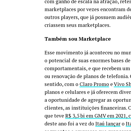
com ganho de escala na atração, ret
marketplaces por vezes encontram des
outros players, que já possuem audiê
criassem seus marketplaces.
Também sou Marketplace
Esse movimento já aconteceu no mun
o potencial de suas enormes bases de 
comportamentais, e que recebem um g
ou renovação de planos de telefonia.
sentido, com o
Claro Promo
e
Vivo S
planos e celulares e já oferecem di
a oportunidade de agregar as oportu
clientes, as instituições financeiras.
que teve
R$ 3,5 bi em GMV em 2021, 
deste ano foi a vez do
Itaú lançar
o
It