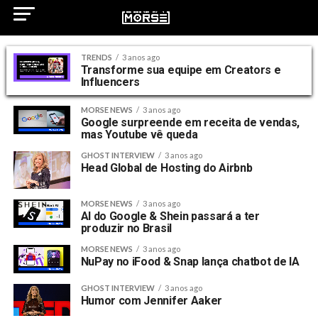
TRENDS
3 anos ago
Transforme sua equipe em Creators e
Influencers
MORSE NEWS
3 anos ago
Google surpreende em receita de vendas,
mas Youtube vê queda
GHOST INTERVIEW
3 anos ago
Head Global de Hosting do Airbnb
MORSE NEWS
3 anos ago
AI do Google & Shein passará a ter
produzir no Brasil
MORSE NEWS
3 anos ago
NuPay no iFood & Snap lança chatbot de IA
GHOST INTERVIEW
3 anos ago
Humor com Jennifer Aaker