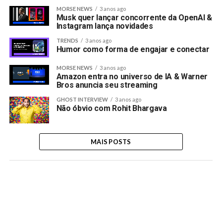
MORSE NEWS
3 anos ago
Musk quer lançar concorrente da OpenAI &
Instagram lança novidades
TRENDS
3 anos ago
Humor como forma de engajar e conectar
MORSE NEWS
3 anos ago
Amazon entra no universo de IA & Warner
Bros anuncia seu streaming
GHOST INTERVIEW
3 anos ago
Não óbvio com Rohit Bhargava
MAIS POSTS