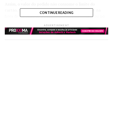
Assim, o valor do pedido não consome o limite do
cartão. A informação sobre o limite extra aparece na
CONTINUE READING
hora de escolher se o pagamento será no crédito ou no
débito e depende de uma análise especial de crédito.
ADVERTISEMENT
Segundo as empresas, a opção de pagar com Nubank
estará disponível para todos os clientes nas próximas
semanas.
Brasil é um dos países que mais visita o ChatGPT,
segundo pesquisa
O estudo foi realizado pela Semrush, plataforma de
gerenciamento de visibilidade online, que pegou dados
de janeiro de 2023 em relação ao tráfego do site da
OpenAI, assim como as buscas na internet sobre o
assunto. Dessa forma, a companhia divulgou que a
página do ChatGPT teve 863 milhões de acessos
globalmente, um crescimento de 42119.2% em relação
ao mesmo período de 2022. A explosão de informações e