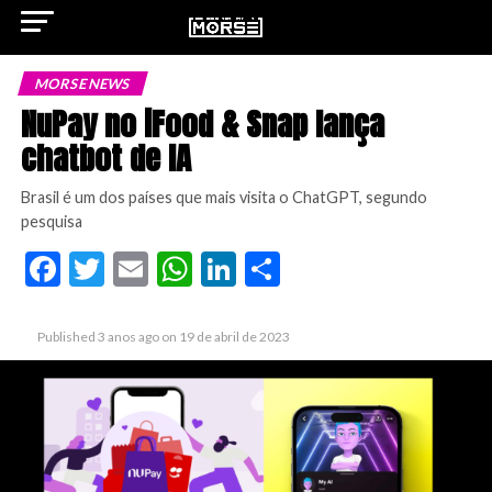
MORSE NEWS
NuPay no iFood & Snap lança
chatbot de IA
ok
Brasil é um dos países que mais visita o ChatGPT, segundo
pesquisa
Facebook
Twitter
Email
WhatsApp
LinkedIn
Share
pp
Published
3 anos ago
on
19 de abril de 2023
n