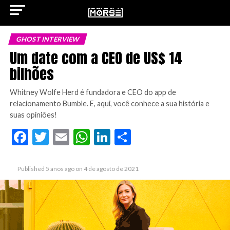
GHOST INTERVIEW
Um date com a CEO de US$ 14
bilhões
ok
Whitney Wolfe Herd é fundadora e CEO do app de
relacionamento Bumble. E, aqui, você conhece a sua história e
suas opiniões!
Facebook
Twitter
Email
WhatsApp
LinkedIn
Share
pp
n
Published
5 anos ago
on
4 de agosto de 2021