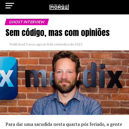
GHOST INTERVIEW
Sem código, mas com opiniões
ok
Published
5 anos ago
on
8 de setembro de 2021
pp
n
Para dar uma sacudida nesta quarta pós feriado, a gente