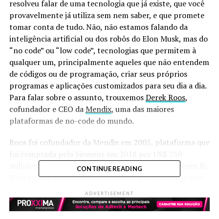
resolveu falar de uma tecnologia que já existe, que você
provavelmente já utiliza sem nem saber, e que promete
tomar conta de tudo. Não, não estamos falando da
inteligência artificial ou dos robôs do Elon Musk, mas do
“no code” ou “low code”, tecnologias que permitem à
qualquer um, principalmente aqueles que não entendem
de códigos ou de programação, criar seus próprios
programas e aplicações customizados para seu dia a dia.
Para falar sobre o assunto, trouxemos
Derek Roos
,
cofundador e CEO da
Mendix
, uma das maiores
plataformas de no-code do mundo.
Roos foi cofundador da Mendix em 2005, plataforma que
foi comprada pela Siemens em 2018 por US$ 750
milhões (isso depois da empresa estar ainda no Series B).
CONTINUE READING
Hoje em dia, para vocês terem ideia, a Mendix atua com
mais de 10 milhões de clientes e uma receita recorrente
ADVERTISEMENT
de US$ 100,2 milhões. E essa é uma fatia pequena do que
o no code/low code promete: estimativas da Gartner