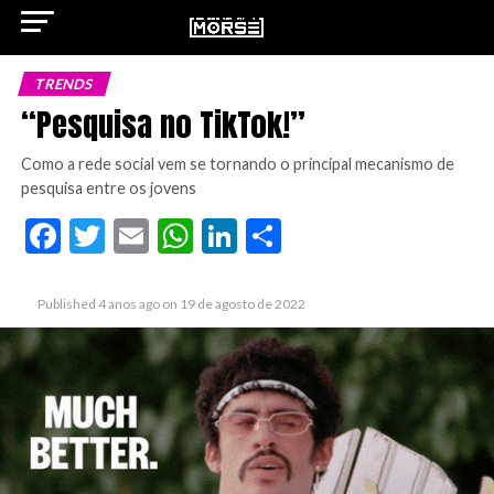
TRENDS
“Pesquisa no TikTok!”
Como a rede social vem se tornando o principal mecanismo de
ok
pesquisa entre os jovens
Facebook
Twitter
Email
WhatsApp
LinkedIn
Share
pp
Published
4 anos ago
on
19 de agosto de 2022
n