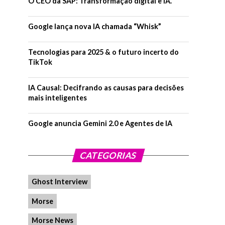
O CEO da SAP: Transformação digital e IA.
Google lança nova IA chamada “Whisk”
Tecnologias para 2025 & o futuro incerto do
TikTok
IA Causal: Decifrando as causas para decisões
mais inteligentes
Google anuncia Gemini 2.0 e Agentes de IA
CATEGORIAS
Ghost Interview
Morse
Morse News