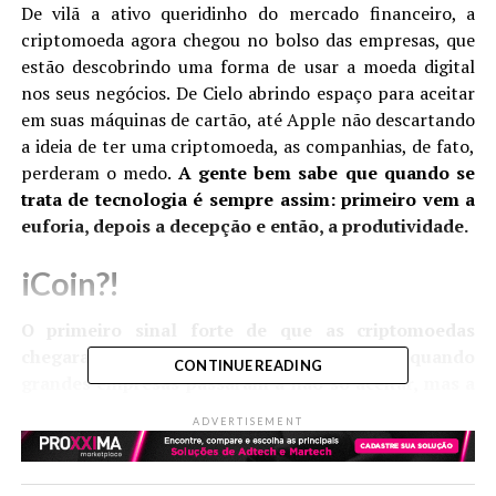
De vilã a ativo queridinho do mercado financeiro, a
criptomoeda agora chegou no bolso das empresas, que
estão descobrindo uma forma de usar a moeda digital
nos seus negócios. De Cielo abrindo espaço para aceitar
em suas máquinas de cartão, até Apple não descartando
a ideia de ter uma criptomoeda, as companhias, de fato,
perderam o medo.
A gente bem sabe que quando se
trata de tecnologia é sempre assim: primeiro vem a
euforia, depois a decepção e então, a produtividade.
iCoin?!
O primeiro sinal forte de que as criptomoedas
chegaram num ponto de maturidade foi quando
CONTINUE READING
grandes empresas passaram a não só aceitar, mas a
planejar a emissão de suas próprias bitcoins.
O JP
ADVERTISEMENT
Morgan, nos Estados Unidos, foi um dos primeiros
bancos a entrar na onda. Então chegou o Facebook com
a
Libra
, uma moeda digital que tem o lançamento