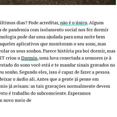
ltimos dias? Pode acreditar,
não é o único
. Alguns
ra de pandemia com isolamento social nos fez dormir
cnologia pode dar uma ajudada para uma noite bem
aqueles aplicativos que monitoram o seu sono, mas
olar os seus sonhos. Parece história pra boi dormir, mas
IT criou o
Dormio
, uma luva conectada a sensores (e à
stado do sono você está e te mandar sinais gravados no
 sonho. Segundo eles, isso é capaz de fazer a pessoa
deixar o áudio ali. Antes que a gente já pense em
ormio já avisam: as tais gravações normalmente devem
esto é trabalho do subconsciente. Esperamos
um novo meio de
p
In
re