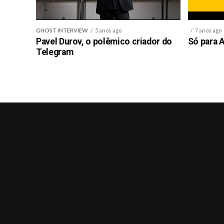
GHOST INTERVIEW
5 anos ago
7 anos ago
Pavel Durov, o polêmico criador do
Só para A
Telegram