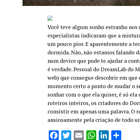
Você teve algum sonho estranho nos ú
especialistas indicaram que a mistu
um pouco pior. E aparentemente a te
dormida. Não, não estamos falando d
num device que pode te ajudar a contr
é verdade. Pessoal do DreamLab do M
web) que consegue descobrir em que e
momento certo a ponto de mudar o seu
sonhar com o que ela quiser, é só ela 
roteiros inteiros, os criadores do D
consistir em apenas uma palavra. O r
ansiosamente pela criação de todo 
Facebook
Twitter
Email
WhatsAp
Linked
Sha