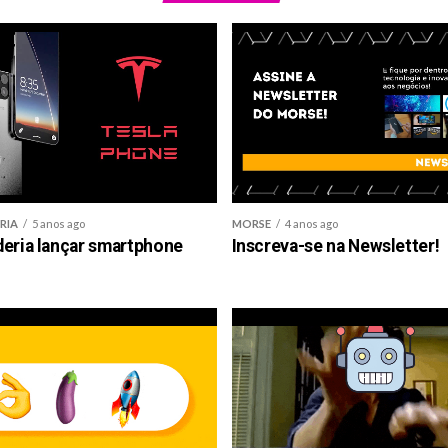
RIA
5 anos ago
MORSE
4 anos ago
deria lançar smartphone
Inscreva-se na Newsletter!