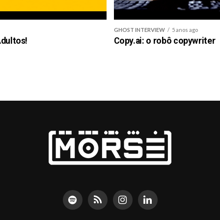
GHOST INTERVIEW
5 anos ago
dultos!
Copy.ai: o robô copywriter