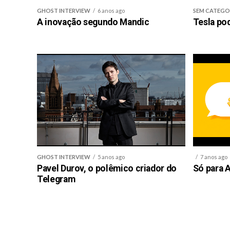
GHOST INTERVIEW
6 anos ago
SEM CATEGO
A inovação segundo Mandic
Tesla po
GHOST INTERVIEW
5 anos ago
7 anos ago
Pavel Durov, o polêmico criador do
Só para A
Telegram