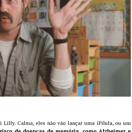
i Lilly. Calma, eles não vão lançar uma iPilula, ou um
 risco de doenças
de memória, como Alzheimer e