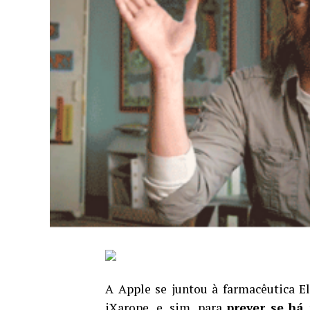
A Apple se juntou à farmacêutica El
iXarope, e, sim, para
prever se há