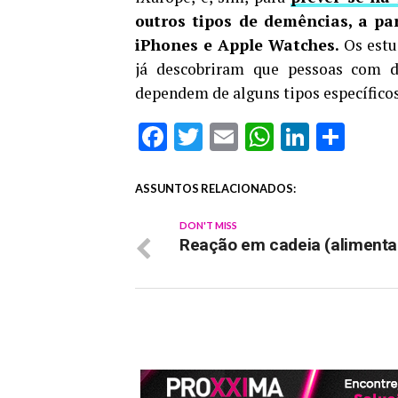
outros tipos de demências, a pa
iPhones e Apple Watches.
Os estu
já descobriram que pessoas com d
dependem de alguns tipos específicos
Facebook
Twitter
Email
WhatsAp
Linked
Sha
ASSUNTOS RELACIONADOS:
DON'T MISS
Reação em cadeia (alimenta