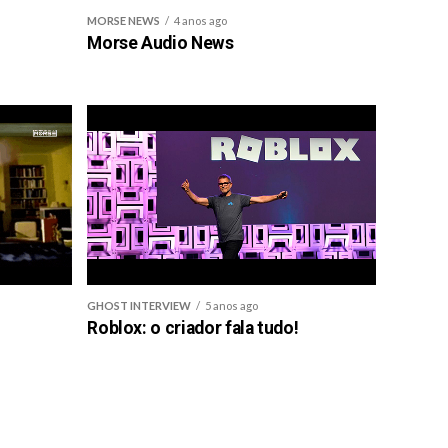
MORSE NEWS
4 anos ago
Morse Audio News
GHOST INTERVIEW
5 anos ago
Roblox: o criador fala tudo!