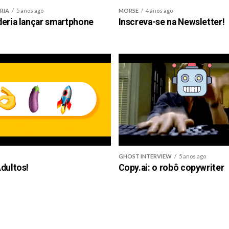
RIA
5 anos ago
MORSE
4 anos ago
deria lançar smartphone
Inscreva-se na Newsletter!
GHOST INTERVIEW
5 anos ago
dultos!
Copy.ai: o robô copywriter