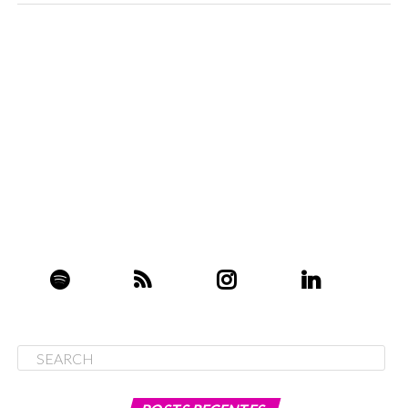
UP NEXT
A nova jogada da Amazon Ads
DON'T MISS
The Good Track