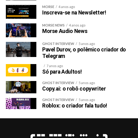
MORSE
4 anos ago
Inscreva-se na Newsletter!
MORSE NEWS
4 anos ago
Morse Audio News
GHOST INTERVIEW
5 anos ago
Pavel Durov, o polêmico criador do
Telegram
7 anos ago
Só para Adultos!
GHOST INTERVIEW
5 anos ago
Copy.ai: o robô copywriter
GHOST INTERVIEW
5 anos ago
Roblox: o criador fala tudo!