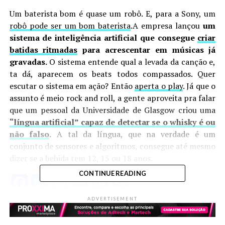
Um baterista bom é quase um robô. E, para a Sony, um
robô pode ser um bom baterista
.A empresa lançou
um
sistema de inteligência artificial que consegue
criar
batidas ritmadas
para acrescentar em músicas já
gravadas.
O sistema entende qual a levada da canção e,
ta dá, aparecem os beats todos compassados. Quer
escutar o sistema em ação? Então
aperta o play
. Já que o
assunto é meio rock and roll, a gente aproveita pra falar
que um pessoal da Universidade de Glasgow criou uma
“língua artificial” capaz de detectar se o whisky é ou
não falso
.
A tal da língua, que na verdade é um
conjunto de sensores e algoritmos, consegue até mesmo
dizer se a bebida tem 12, 15 ou 18 anos.
CONTINUE READING
Facebook
Twitter
Email
WhatsApp
LinkedIn
Share
ADVERTISEMENT
ASSUNTOS RELACIONADOS: