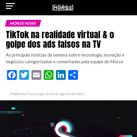
MORSE NEWS
TikTok na realidade virtual & o
golpe dos ads falsos na TV
ok
As principais notícias da semana sobre tecnologia, inovação e
negócios categorizadas e comentadas pela equipe do Morse
Facebook
Twitter
Email
WhatsApp
LinkedIn
Share
pp
Published
5 anos ago
on
30 de agosto de 2021
n