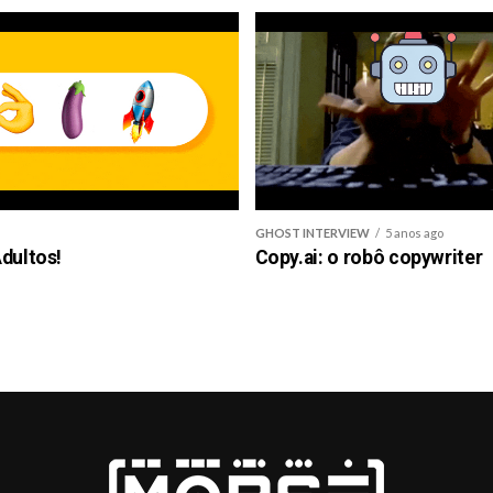
GHOST INTERVIEW
5 anos ago
dultos!
Copy.ai: o robô copywriter