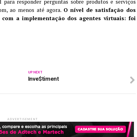
l para responder perguntas sobre produtos e serviços
bom, ao menos até agora.
O nível de satisfação dos
u com a implementação dos agentes virtuais: foi
p
In
re
UP NEXT
Inve$timent
ADVERTISEMENT