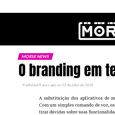
ok
MORSE NEWS
O branding em t
pp
n
Published
8 anos ago
on
23 de julho de 2018
A substituição dos aplicativos de m
Com um simples comando de voz, os
tirar dúvidas sobre suas funcionalida