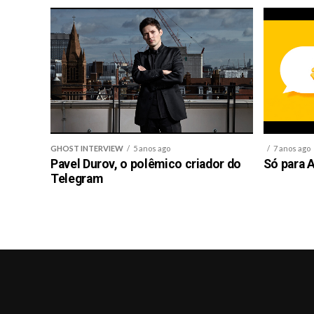
GHOST INTERVIEW
5 anos ago
7 anos ago
Pavel Durov, o polêmico criador do
Só para A
Telegram