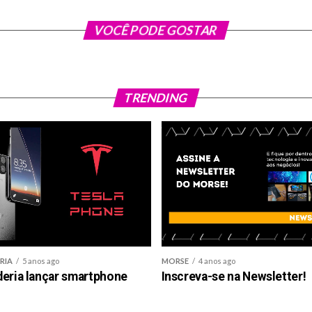
VOCÊ PODE GOSTAR
TRENDING
RIA
5 anos ago
MORSE
4 anos ago
deria lançar smartphone
Inscreva-se na Newsletter!