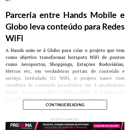
Parceria entre Hands Mobile e
Globo leva conteúdo para Redes
WiFi
A Hands uniu-se à Globo para criar o projeto que tem
como objetivo transformar hotspots WiFi de pontos
como Aeroportos, Shoppings, Estações Rodoviárias,
Metros etc, em verdadeiros portais de conteúdo e
serviço. Intitulado G1 WiFi, o projeto nasce com
curadoria de conteúdo jornalístico em 4 atualizações
diárias, formato mobile friendly (pílulas de 1 minuto) e
possibilidade de patrocínio para Anunciantes.
CONTINUE READING
Anunciantes gastarão muito na
ADVERTISEMENT
Amazon em 2020, prevê