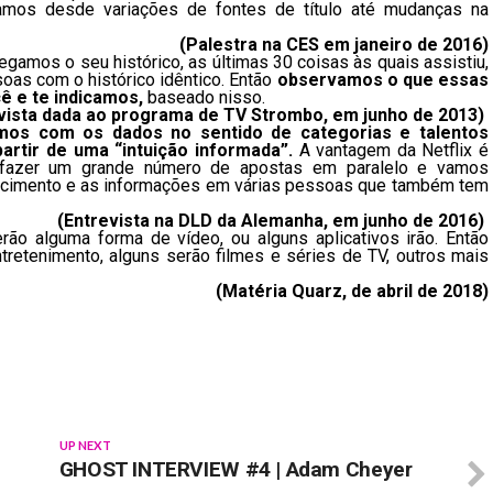
tamos desde variações de fontes de título até mudanças na
(
Palestra na CES em janeiro de 2016
)
amos o seu histórico, as últimas 30 coisas às quais assistiu,
oas com o histórico idêntico. Então
observamos o que essas
 e te indicamos,
baseado nisso.
vista dada ao programa de TV Strombo, em junho de 2013
)
os com os dados no sentido de categorias e talentos
artir de uma “intuição informada”.
A vantagem da Netflix é
fazer um grande número de apostas em paralelo e vamos
hecimento e as informações em várias pessoas que também tem
(
Entrevista na DLD da Alemanha, em junho de 2016
)
rão alguma forma de vídeo, ou alguns aplicativos irão. Então
retenimento, alguns serão filmes e séries de TV, outros mais
(
Matéria Quarz, de abril de 2018
)
UP NEXT
GHOST INTERVIEW #4 | Adam Cheyer