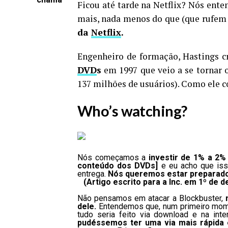
Ficou até tarde na Netflix? Nós ent
mais, nada menos do que (que rufem
da
Netflix
.
Engenheiro de formação, Hastings c
DVD
s
em 1997 que veio a se tornar 
137 milhões de usuários). Como ele co
Who’s watching?
Nós começamos a
investir de 1% a 2%
conteúdo dos DVDs]
e eu acho que iss
entrega.
Nós queremos estar preparado
(
Artigo escrito para a Inc. em 1º de
Não pensamos em atacar a Blockbuster,
dele.
Entendemos que, num primeiro mome
tudo seria feito via download e na in
pudéssemos ter uma via mais rápida e