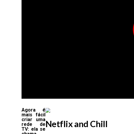
Agora é
mais fácil
criar uma
Netflix and Chill
rede de
TV: ela se
chama