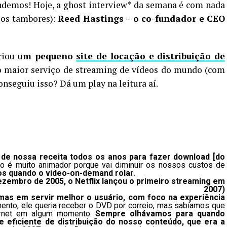
endemos! Hoje, a ghost interview* da semana é com nada
 os tambores):
Reed Hastings – o co-fundador e CEO
riou u
m pequeno
site de locação e distribuição de
o maior serviço de streaming de vídeos do mundo (com
nseguiu isso? Dá um play na leitura aí.
 de nossa receita todos os anos para fazer download [do
o é muito animador porque vai diminuir os nossos custos de
s quando o video-on-demand rolar.
 dezembro de 2005
,
o Netflix lançou o primeiro streaming em
2007)
mas em servir melhor o usuário, com foco na experiência
nto, ele queria receber o DVD por correio, mas sabíamos que
ternet em algum momento.
Sempre olhávamos para quando
 eficiente de distribuição do nosso conteúdo, que era a