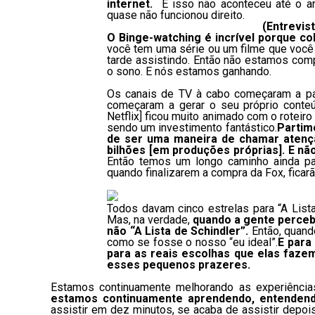
internet.
E isso não aconteceu até o a
quase não funcionou direito.
(
Entrevis
O Binge-watching é incrível porque co
você tem uma série ou um filme que você re
tarde assistindo. Então não estamos com
o sono. E nós estamos ganhando.
Os canais de TV à cabo começaram a part
começaram a gerar o seu próprio conteú
Netflix] ficou muito animado com o roteir
sendo um investimento fantástico.
Partim
de ser uma maneira de chamar atenç
bilhões [em produções próprias]. E não
Então temos um longo caminho ainda par
quando finalizarem a compra da Fox, ficar
Todos davam cinco estrelas para “A Lista
Mas, na verdade,
quando a gente perceb
não “A Lista de Schindler”.
Então, quand
como se fosse o nosso “eu ideal”.
E para
para as reais escolhas que elas faze
esses pequenos prazeres.
Estamos continuamente melhorando as experiência
estamos continuamente aprendendo, entendendo
assistir em dez minutos, se acaba de assistir depo