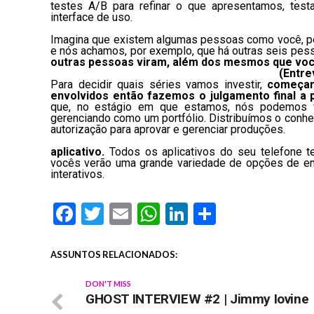
testes A/B para refinar o que apresentamos, tes
interface de uso.
Imagina que existem algumas pessoas como você, peg
e nós achamos, por exemplo, que há outras seis pess
outras pessoas viram, além dos mesmos que você
(
Entre
Para decidir quais séries vamos investir,
começam
envolvidos então fazemos o julgamento final a p
que, no estágio em que estamos, nós podemos 
gerenciando como um portfólio. Distribuímos o con
autorização para aprovar e gerenciar produções.
aplicativo.
Todos os aplicativos do seu telefone te
vocês verão uma grande variedade de opções de ent
interativos.
Facebook
Twitter
Email
WhatsApp
LinkedIn
Share
ASSUNTOS RELACIONADOS:
DON'T MISS
GHOST INTERVIEW #2 | Jimmy Iovine