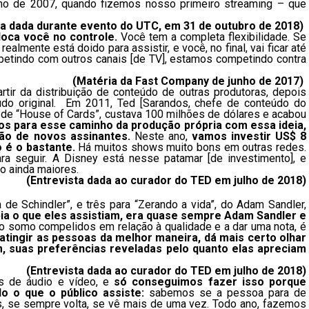
no de 2007, quando fizemos nosso primeiro streaming – que
ta dada durante evento do UTC, em 31 de outubro de 2018
)
loca você no controle.
Você tem a completa flexibilidade. Se
almente está doido para assistir, e você, no final, vai ficar até
petindo com outros canais [de TV], estamos competindo contra
(
Matéria da Fast Company de junho de 2017
)
ir da distribuição de conteúdo de outras produtoras, depois
do original. Em 2011, Ted [Sarandos, chefe de conteúdo do
o de “House of Cards”, custava 100 milhões de dólares e acabou
os para esse caminho da produção própria com essa ideia,
ão de novos assinantes.
Neste ano,
vamos investir US$ 8
 é o bastante.
Há muitos shows muito bons em outras redes.
a seguir. A Disney está nesse patamar [de investimento], e
ão ainda maiores.
(
Entrevista dada ao curador do TED em julho de 2018
)
 de Schindler”, e três para “Zerando a vida”, do Adam Sandler,
ia o que eles assistiam, era quase sempre Adam Sandler e
o somo compelidos em relação à qualidade e a dar uma nota, é
 atingir as pessoas da melhor maneira, dá mais certo olhar
m, suas preferências reveladas pelo quanto elas apreciam
(
Entrevista dada ao curador do TED em julho de 2018
)
s de áudio e vídeo, e
só conseguimos fazer isso porque
 o que o público assiste:
sabemos se a pessoa para de
is, se sempre volta, se vê mais de uma vez. Todo ano, fazemos