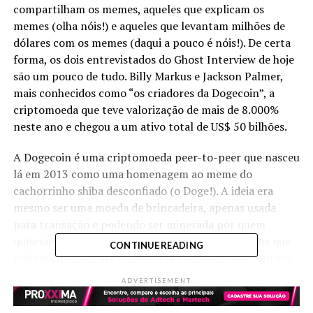
compartilham os memes, aqueles que explicam os
memes (olha nóis!) e aqueles que levantam milhões de
dólares com os memes (daqui a pouco é nóis!). De certa
forma, os dois entrevistados do Ghost Interview de hoje
são um pouco de tudo. Billy Markus e Jackson Palmer,
mais conhecidos como “os criadores da Dogecoin”, a
criptomoeda que teve valorização de mais de 8.000%
neste ano e chegou a um ativo total de US$ 50 bilhões.
A Dogecoin é uma criptomoeda peer-to-peer que nasceu
lá em 2013 como uma homenagem ao meme do
cachorrinho shiba desconfiado (o Doge!). A ideia era
mesmo ser uma moeda de brincadeira, apenas usada
para transação e podendo ser minerada por quem
quisesse (ou seja, sem um número máximo de coins que
CONTINUE READING
podem circular), até o preço era simbólico: um centavo
de dólar. Mas aí o Reddit aconteceu. E o Reddit, como
ADVERTISEMENT
bem sabemos, tem o poder de juntar os investidores
amadores em ondas de compra e venda de ativos. Os