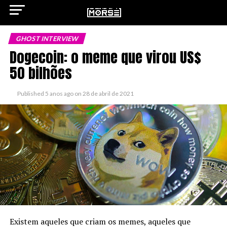
GHOST INTERVIEW
Dogecoin: o meme que virou US$
50 bilhões
ok
Published
5 anos ago
on
28 de abril de 2021
pp
n
Existem aqueles que criam os memes, aqueles que