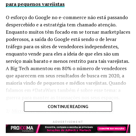
para pequenos varejistas
O esforço do Google no e-commerce não está passando
despercebido e a estratégia tem chamado atenção.
Enquanto muitos têm focado em se tornar marketplaces
poderosos, a saída do Google está sendo o de levar
tráfego para os sites de vendedores independentes,
enquanto vende para eles a ideia de que eles são um
serviço mais barato e menos restrito para tais varejistas.
A Big Tech aumentou em 80% o número de vendedores
que aparecem em seus resultados de busca em 2020, a
maioria vindo de pequenos e médios varejistas. Quando
falamos em #DataWars também é sobre esse tema: a
guerra para manter as transações nos seus espaços.
CONTINUE READING
2/
Microsoft quer comprar Discord por US$ 10
bilhões
ADVERTISEMENT
Depois de tentar e não conseguir comprar o TikTok, a