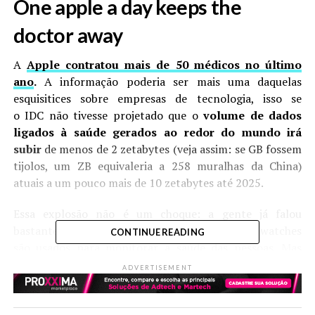
One apple a day keeps the
doctor away
A
Apple contratou mais de 50 médicos no último
ano
.
A informação poderia ser mais uma daquelas
esquisitices sobre empresas de tecnologia, isso se
o IDC não tivesse projetado que o
volume de dados
ligados à saúde gerados ao redor do mundo irá
subir
de menos de 2 zetabytes (veja assim: se GB fossem
tijolos, um ZB equivaleria a 258 muralhas da China)
atuais a um pouco mais de 10 zetabytes até 2025.
Essa explosão não é um choque: a gente já falou
bastante aqui no
MORSE
sobre como os smartwatches
CONTINUE READING
são usados para monitorar a saúde das pessoas. Mas
como as empresas estão se preparando para lidar com
ADVERTISEMENT
essas informações e, principalmente, como isso pode
mudar a maneira como a gente encara o tema de uma