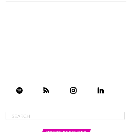
revolucionar o comércio, diz VP
da Amazon
Mercado poderia atingir US$ 80 bilhões até 2023 e é
observado de perto pela gigante do e-commerce “dona”
da Alexa.
Apple deve comprar startup de
robotaxi, DriveAi
Isso eles não falaram na
WWDC 2019
! A empresa
estaria de olho em desenvolver sistema próprio de
direção autônoma. Outra novidade da Apple que
não
foi falada na conferência
foi que aplicativos para
iPhone deixarão o usuário
utilizar as duas câmeras –
frontal e traseira – de uma vez só
!