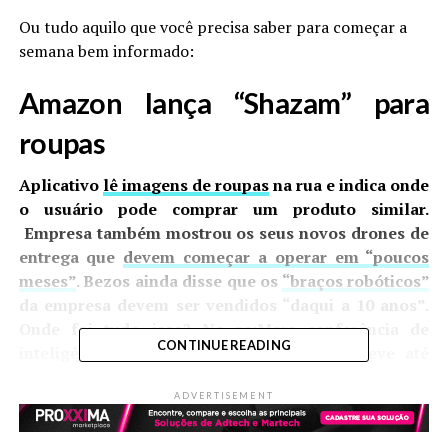
Ou tudo aquilo que você precisa saber para começar a
semana bem informado:
Amazon lança “Shazam” para
roupas
Aplicativo
lê imagens de roupas
na rua e indica onde
o usuário pode comprar um produto similar.
Empresa também mostrou os seus novos drones de
entrega que
devem começar a operar em “poucos
meses”
. Bezos ainda disse que os
“braços robóticos”
da empresa devem ser vendidos “daqui a 10 anos”.
Onde foi tudo isso? Na
re:Mars
conferência de
CONTINUE READING
inteligência artificial da Amazon – que teve até
participação do
Homem de Ferro
.
ADVERTISEMENT
Pagamento por voz poderia