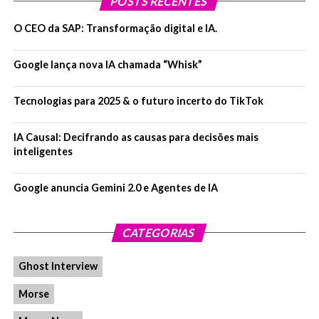
Microsoft, discretamente, apaga
POSTS RECENTES
O CEO da SAP: Transformação digital e IA.
base de dados de
reconhecimento facial
Google lança nova IA chamada “Whisk”
Chamada de “MS Celeb”, a base de dados foi
Tecnologias para 2025 & o futuro incerto do TikTok
desenvolvida em 2016 e já tinha 100 mil rostos
detectados. Ainda no tópico “Microsoft”, a gigante
IA Causal: Decifrando as causas para decisões mais
de software
firmou parceria com a Oracle
para
inteligentes
unificar plataformas de serviços em nuvem.
Google anuncia Gemini 2.0 e Agentes de IA
Softbank investe US$ 150
milhões em Loggi, que passa a
CATEGORIAS
valer US$ 1 bilhão
Ghost Interview
Após investir na Rappi, grupo japonês – que levantou
Morse
módicos US$ 11 bilhões na semana passada após vender