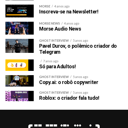
MORSE
4 anos ago
Inscreva-se na Newsletter!
MORSE NEWS
4 anos ago
Morse Audio News
GHOST INTERVIEW
5 anos ago
Pavel Durov, o polêmico criador do
Telegram
7 anos ago
Só para Adultos!
GHOST INTERVIEW
5 anos ago
Copy.ai: o robô copywriter
GHOST INTERVIEW
5 anos ago
Roblox: o criador fala tudo!