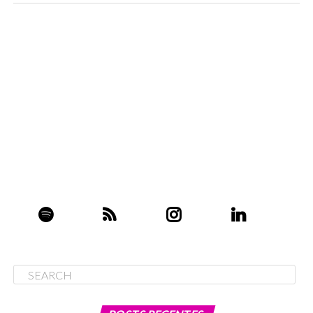
Uber Ads vem aí…
DON'T MISS
Google e Samsung buscam por novas receitas!