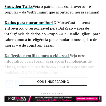
Snowden Talks
Veja o painel mais controverso – e
popular – da WebSummit que aconteceu nessa semana!
Dados para morar melhor!
O MorseCast da semana
entrevistou o responsável pela DataZap – área de
inteligência de dados do Grupo ZAP- Danilo Igliori, para
saber como a inteligência pode mudar o nosso jeito de
morar – e de construir casas.
Da ficção científica para a vida real
Veja nesse
infográfico quais foram as criações tecnológicas de
filmes, séries e livros de ficção científica que viraram
realidade. E QUANDO elas viraram.
Facebook
Twitter
Email
WhatsApp
LinkedIn
Share
CONTINUE READING
ADVERTISEMENT
ASSUNTOS RELACIONADOS:
UP NEXT