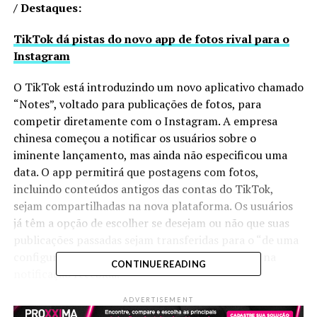
/ Destaques:
TikTok dá pistas do novo app de fotos rival para o
Instagram
O TikTok está introduzindo um novo aplicativo chamado
“Notes”, voltado para publicações de fotos, para
competir diretamente com o Instagram. A empresa
chinesa começou a notificar os usuários sobre o
iminente lançamento, mas ainda não especificou uma
data. O app permitirá que postagens com fotos,
incluindo conteúdos antigos das contas do TikTok,
sejam compartilhadas na nova plataforma. Os usuários
já têm a opção de escolher se desejam ou não que suas
publicações passadas sejam transferidas para o “de uma
configuração que pode ser ativada ou desativada na
CONTINUE READING
notificação recebida.
ADVERTISEMENT
Notes”, através