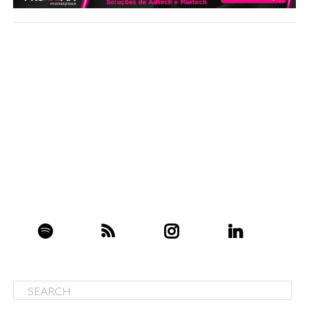
O YouTube lança novos recursos do Shopping para
ajudar os criadores a comercializar produtos e
aumentar seus ganhos
O YouTube introduziu novos recursos de Shopping,
incluindo a opção para criadores de conteúdo de
selecionarem coleções de produtos que os espectadores
podem comprar diretamente através de seus vídeos.
Estes recursos visam facilitar a monetização de
conteúdo e a promoção de produtos, permitindo, por
exemplo, a organização de produtos por temas como
maquiagem ou moda. Essas “Coleções de compras”
estarão acessíveis na lista de produtos do criador, na
guia Loja e na descrição dos vídeos, com o lançamento
inicial no aplicativo Studio para dispositivos móveis, e
uma futura expansão para a versão desktop. Esta
inovação ocorre em um contexto onde o YouTube busca
se posicionar frente a concorrentes como a TikTok