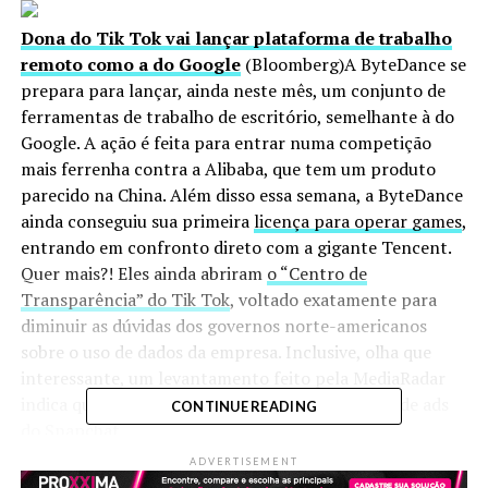
Dona do Tik Tok vai lançar plataforma de trabalho
remoto como a do Google
(Bloomberg)A ByteDance se
prepara para lançar, ainda neste mês, um conjunto de
ferramentas de trabalho de escritório, semelhante à do
Google. A ação é feita para entrar numa competição
mais ferrenha contra a Alibaba, que tem um produto
parecido na China. Além disso essa semana, a ByteDance
ainda conseguiu sua primeira
licença para operar games
,
entrando em confronto direto com a gigante Tencent.
Quer mais?! Eles ainda abriram
o “Centro de
Transparência” do Tik Tok
, voltado exatamente para
diminuir as dúvidas dos governos norte-americanos
sobre o uso de dados da empresa. Inclusive, olha que
interessante, um levantamento feito pela MediaRadar
indica que o
Tik Tok
é um dos maiores pagantes de ads
CONTINUE READING
do Snapchat.
ADVERTISEMENT
Apple tem projeto de lançar aplicativo com aulas