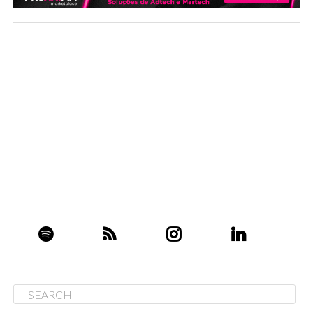
fitness
(CNBC)A empresa está trabalhando num novo
app que guia usuários para rotinas de exercícios usando
os seus Apple Watches; seria esse um ‘contra-ataque’ da
Maçã às empresas que se dizem “A Apple do Fitness”,
como a
Mirror
e a
Peloton
? Falando no mundo de
atividades físicas: a
Adidas se juntou com o Google e a
EA para criar uma “smart-palmilha”
que deve ser usada
em chuteiras: com o device, os esportistas (inclusive
aqueles de final de semana) poderão ter acesso ao seu
desempenho na partida de futebol.
Tim e Vivo fazem oferta para aquisição da operação
móvel da Oi
(Brazil Journal)A Telefônica Brasil e a TIM
manifestaram interesse formal em comprar a operação
móvel da Oi, dando ignição a um processo que deve ser
chave para a virada da Oi. Segundo fontes escutadas
pelo Brazil Journal, a Claro não está de fora do negócio e
já preparou uma proposta.