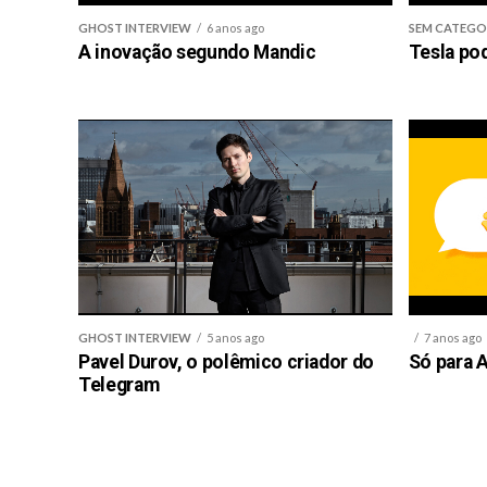
GHOST INTERVIEW
6 anos ago
SEM CATEGO
A inovação segundo Mandic
Tesla po
GHOST INTERVIEW
5 anos ago
7 anos ago
Pavel Durov, o polêmico criador do
Só para A
Telegram