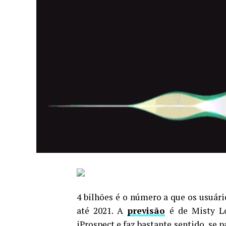
4 bilhões é o número a que os usuário
até 2021. A
previsão
é de Misty Lo
iProspect e faz bastante sentido, se