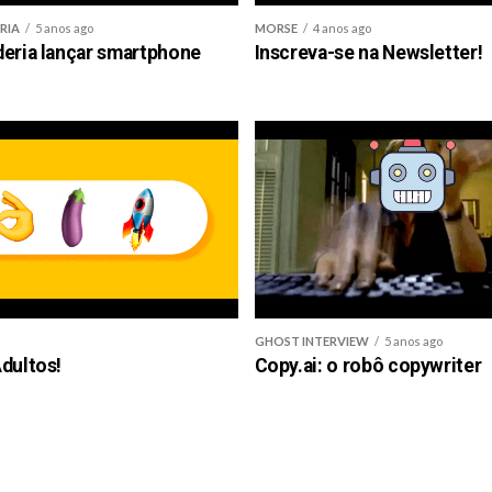
RIA
5 anos ago
MORSE
4 anos ago
deria lançar smartphone
Inscreva-se na Newsletter!
GHOST INTERVIEW
5 anos ago
dultos!
Copy.ai: o robô copywriter