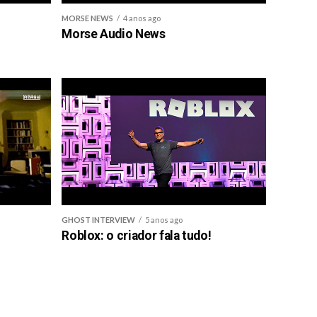
MORSE NEWS
4 anos ago
Morse Audio News
GHOST INTERVIEW
5 anos ago
Roblox: o criador fala tudo!