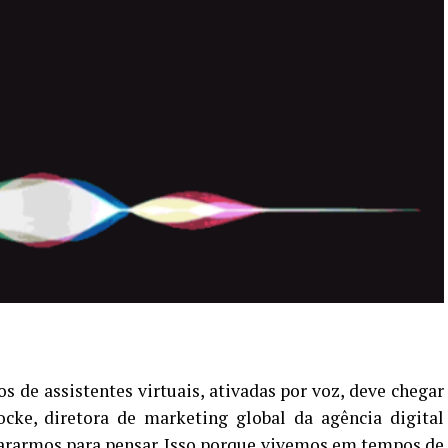
s de assistentes virtuais, ativadas por voz, deve chegar
cke, diretora de marketing global da agência digital
 pararmos para pensar. Isso porque vivemos em tempos de