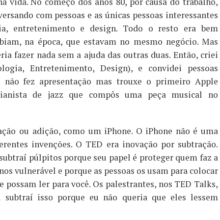
a vida. No começo dos anos 80, por causa do trabalho,
ersando com pessoas e as únicas pessoas interessantes
ia, entretenimento e design. Todo o resto era bem
cebiam, na época, que estavam no mesmo negócio. Mas
ia fazer nada sem a ajuda das outras duas. Então, criei
ogia, Entretenimento, Design), e convidei pessoas
e não fez apresentação mas trouxe o primeiro Apple
pianista de jazz que compôs uma peça musical no
ração ou adição, como um iPhone. O iPhone não é uma
rentes invenções. O TED era inovação por subtração.
ubtraí púlpitos porque seu papel é proteger quem faz a
enos vulnerável e porque as pessoas os usam para colocar
 possam ler para você. Os palestrantes, nos TED Talks,
 subtraí isso porque eu não queria que eles lessem