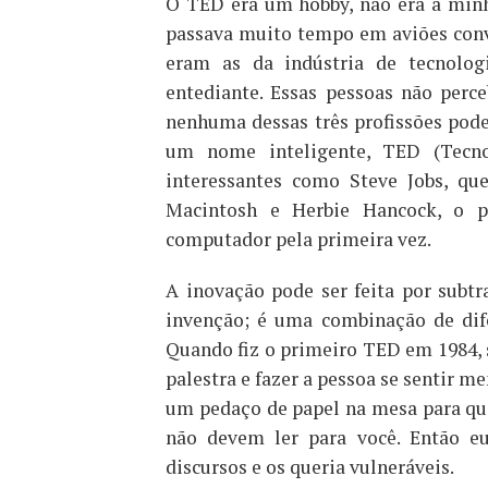
O TED era um hobby, não era a minh
passava muito tempo em aviões conv
eram as da indústria de tecnolog
entediante. Essas pessoas não per
nenhuma dessas três profissões poder
um nome inteligente, TED (Tecnol
interessantes como Steve Jobs, qu
Macintosh e Herbie Hancock, o 
computador pela primeira vez.
A inovação pode ser feita por subt
invenção; é uma combinação de dife
Quando fiz o primeiro TED em 1984, s
palestra e fazer a pessoa se sentir m
um pedaço de papel na mesa para que
não devem ler para você. Então eu
discursos e os queria vulneráveis.