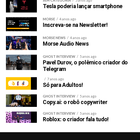
SEM CATEGORIA
5 anos ago
Tesla poderia lançar smartphone
MORSE
4 anos ago
Inscreva-se na Newsletter!
MORSE NEWS
4 anos ago
Morse Audio News
GHOST INTERVIEW
5 anos ago
Pavel Durov, o polêmico criador do
Telegram
7 anos ago
Só para Adultos!
GHOST INTERVIEW
5 anos ago
Copy.ai: o robô copywriter
GHOST INTERVIEW
5 anos ago
Roblox: o criador fala tudo!