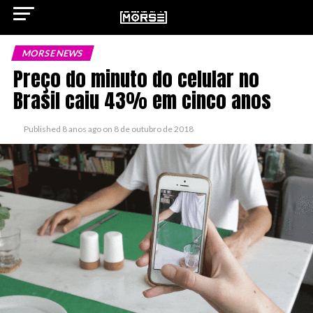
MORSE NEWS
Preço do minuto do celular no
Brasil caiu 43% em cinco anos
ok
Published
8 anos ago
on
8 de outubro de 2018
pp
n