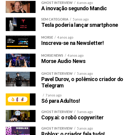
GHOST INTERVIEW
6 anos ago
A inovação segundo Mandic
SEM CATEGORIA
5 anos ago
Tesla poderia lançar smartphone
MORSE
4 anos ago
Inscreva-se na Newsletter!
MORSE NEWS
4 anos ago
Morse Audio News
GHOST INTERVIEW
5 anos ago
Pavel Durov, o polêmico criador do
Telegram
7 anos ago
Só para Adultos!
GHOST INTERVIEW
5 anos ago
Copy.ai: o robô copywriter
GHOST INTERVIEW
5 anos ago
Roblox: o criador fala tudo!