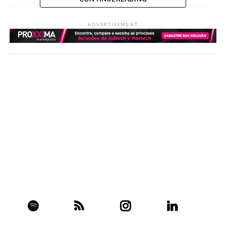
de um foguete Falcon 9, da Space X (alou, Elon Musk!).
Com o sinal 4G, não só a transferência de dados entre
ADVERTISEMENT
Lua e Terra ficará mais rápida, como a qualidade das
imagens e vídeos captados na lua será muito melhor.
BTW:
a instalação da rede 4G acontecerá 50 anos após
o astronauta Neil Armstrong se tornar o primeiro ser
humano a pisar na superfície lunar.
Facebook
Twitter
Email
WhatsApp
LinkedIn
Share
ASSUNTOS RELACIONADOS:
UP NEXT
Love Tech
DON'T MISS
É Black Mirror que você quer, @?