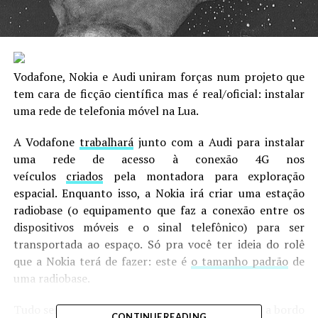
Vodafone, Nokia e Audi uniram forças num projeto que
tem cara de ficção científica mas é real/oficial: instalar
uma rede de telefonia móvel na Lua.
A Vodafone
trabalhará
junto com a Audi para instalar
uma rede de acesso à conexão 4G nos
veículos
criados
pela montadora para exploração
espacial. Enquanto isso, a Nokia irá criar uma estação
radiobase (o equipamento que faz a conexão entre os
dispositivos móveis e o sinal telefônico) para ser
transportada ao espaço. Só pra você ter ideia do rolê
que a Nokia terá de fazer: este é
o tamanho padrão
de
uma radiobase.
Tudo será enviado ao espaço já no ano que vem, a bordo
CONTINUE READING