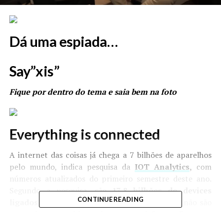
Dá uma espiada…
Say”xis”
Fique por dentro do tema e saia bem na foto
Everything is connected
A internet das coisas já chega a 7 bilhões de aparelhos
pelo mundo, indica pesquisa da
IOT Analytics
,
com
números atualizados do primeiro semestre deste ano.
Segundo a pesquisa, são
17,8 bilhões de devices
CONTINUE READING
ligados à internet no mundo,
e 39,3% deles não são
smartphones, tablets, laptops, telefones fixos ou