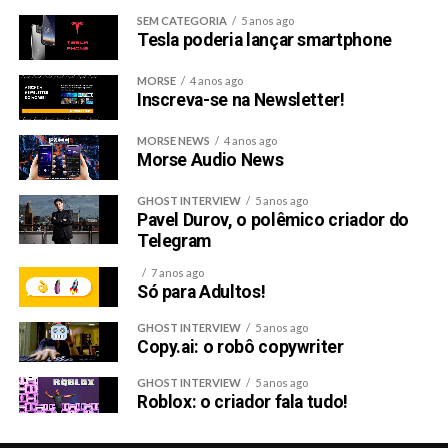
reabastecidos.
SEM CATEGORIA
5 anos ago
Tesla poderia lançar smartphone
Stuff people say:
MORSE
4 anos ago
Inscreva-se na Newsletter!
“O IoT é uma coisa de ontem, é
MORSE NEWS
4 anos ago
Morse Audio News
isso que eu acho que as pessoas
entenderam pouco ainda. A
GHOST INTERVIEW
5 anos ago
Pavel Durov, o polêmico criador do
Telegram
gente já sensorizou os aparelhos
7 anos ago
e já está enviando dados sobre
Só para Adultos!
eles já faz tempo
”.
GHOST INTERVIEW
5 anos ago
Copy.ai: o robô copywriter
Ícaro de Abreu
GHOST INTERVIEW
5 anos ago
Roblox: o criador fala tudo!