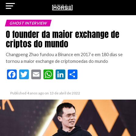
GHOST INTERVIEW
O founder da maior exchange de
criptos do mundo
ok
Changpeng Zhao fundou a Binance em 2017 e em 180 dias se
tornou a maior exchange de criptomoedas do mundo
Facebook
Twitter
Email
WhatsApp
LinkedIn
Share
pp
Published
4 anos ago
on
13 de abril de 2022
n