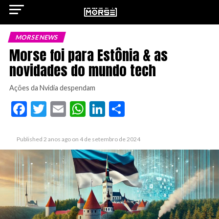
MORSE NEWS
Morse foi para Estônia & as
novidades do mundo tech
ok
Ações da Nvidia despendam
Facebook
Twitter
Email
WhatsApp
LinkedIn
Share
pp
Published
2 anos ago
on
4 de setembro de 2024
n