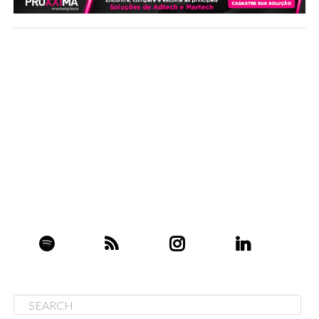
Jeff, você é formado em engenharia química e, antes
da Amazon, tinha trabalhado na – agora – Honeywell,
BEM diferente de um e-commerce. O que aconteceu
quando entrou no CD da Amazon logo que chegou?
Eu fiquei fascinado ao entrar nos “fulfillment centers” e
escutar a linguagem do varejo, dos centros de
distribuição e da entrega, coisas que não entendia. O que
eu via ali era uma fábrica. Tudo o que tinha feito no
mundo da manufatura tinha analogias claras neste
mundo [dos CDS].
(
Reportagem do Recode em 3 de maio
de 2019
)
Nos primeiros anos, você estabeleceu o FastTrack,
uma metodologia de eficiência para os processos
dentro dos Centros de Distribuição da Amazon que
diminuiu o tempo entre a chegada do pedido até a
saída da mercadoria do CD – em alguns casos a queda