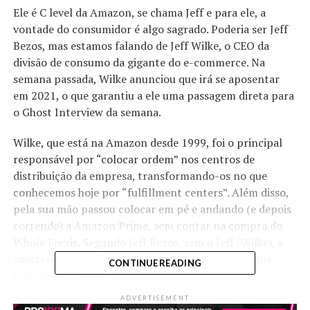
Ele é C level da Amazon, se chama Jeff e para ele, a
vontade do consumidor é algo sagrado. Poderia ser Jeff
Bezos, mas estamos falando de Jeff Wilke, o CEO da
divisão de consumo da gigante do e-commerce. Na
semana passada, Wilke anunciou que irá se aposentar
em 2021, o que garantiu a ele uma passagem direta para
o Ghost Interview da semana.
Wilke, que está na Amazon desde 1999, foi o principal
responsável por “colocar ordem” nos centros de
distribuição da empresa, transformando-os no que
conhecemos hoje por “fulfillment centers”. Além disso,
pela sua mão passou colocar em pé e andando (e depois
correndo) a Amazon Prime, sem contar na compra do
Whole Foods. Segundo Jeff Bezos, sem o Jeff (Wilke), a
empresa seria “irreconhecível”. Já está curioso? Que
CONTINUE READING
bom, segue o Ghost
ADVERTISEMENT