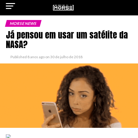
MORSE NEWS
Já pensou em usar um satélite da
NASA?
ok
Published
8 anos ago
on
30 de julho de 2018
pp
n