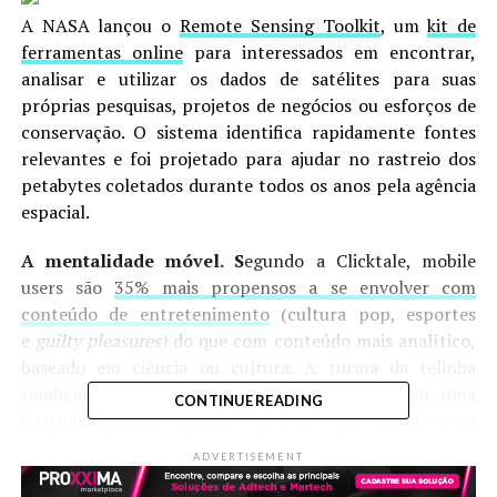
A NASA lançou o
Remote Sensing Toolkit
, um
kit de
ferramentas online
para interessados em encontrar,
analisar e utilizar os dados de satélites para suas
próprias pesquisas, projetos de negócios ou esforços de
conservação. O sistema identifica rapidamente fontes
relevantes e foi projetado para ajudar no rastreio dos
petabytes coletados durante todos os anos pela agência
espacial.
A mentalidade móvel. S
egundo a Clicktale, mobile
users são
35% mais propensos a se envolver com
conteúdo de entretenimento
(cultura pop, esportes
e
guilty pleasures)
do que com conteúdo mais analítico,
baseado em ciência ou cultura. A turma da telinha
também demonstrou uma clara preferência por uma
CONTINUE READING
jornada rápida do cliente: cerca de 6,5% das pessoas
que responderam à pesquisa estão mais propensas a
ADVERTISEMENT
pagar pelo envio rápido de compras, em comparação