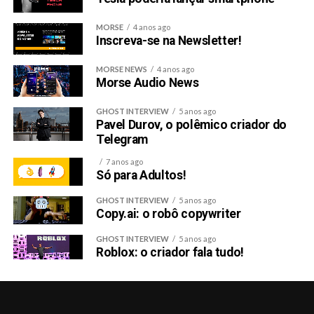
MORSE
4 anos ago
Inscreva-se na Newsletter!
MORSE NEWS
4 anos ago
Morse Audio News
GHOST INTERVIEW
5 anos ago
Pavel Durov, o polêmico criador do
Telegram
7 anos ago
Só para Adultos!
GHOST INTERVIEW
5 anos ago
Copy.ai: o robô copywriter
GHOST INTERVIEW
5 anos ago
Roblox: o criador fala tudo!