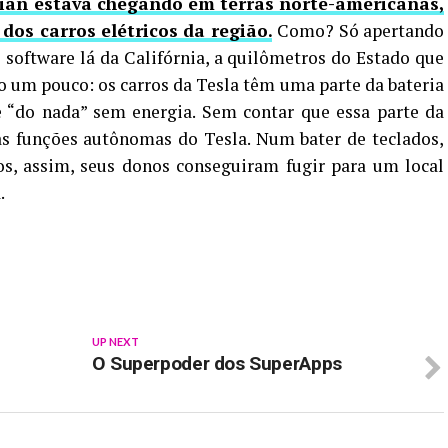
rian estava chegando em terras norte-americanas,
 dos carros elétricos da região.
Como? Só apertando
software lá da Califórnia, a quilômetros do Estado que
do um pouco: os carros da Tesla têm uma parte da bateria
e “do nada” sem energia. Sem contar que essa parte da
as funções autônomas do Tesla. Num bater de teclados,
os, assim, seus donos conseguiram fugir para um local
.
p
In
re
UP NEXT
O Superpoder dos SuperApps