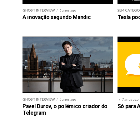
GHOST INTERVIEW
6 anos ago
SEM CATEGO
A inovação segundo Mandic
Tesla po
GHOST INTERVIEW
5 anos ago
7 anos ago
Pavel Durov, o polêmico criador do
Só para A
Telegram