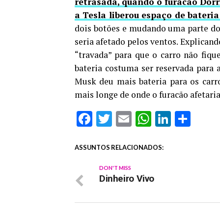
retrasada, quando o furacão Dor
a Tesla liberou espaço de bateria
dois botões e mudando uma parte do 
seria afetado pelos ventos. Explican
“travada” para que o carro não fiqu
bateria costuma ser reservada para 
Musk deu mais bateria para os carr
mais longe de onde o furacão afetaria
Facebook
Twitter
Email
WhatsAp
Linked
Sha
ASSUNTOS RELACIONADOS:
DON'T MISS
Dinheiro Vivo