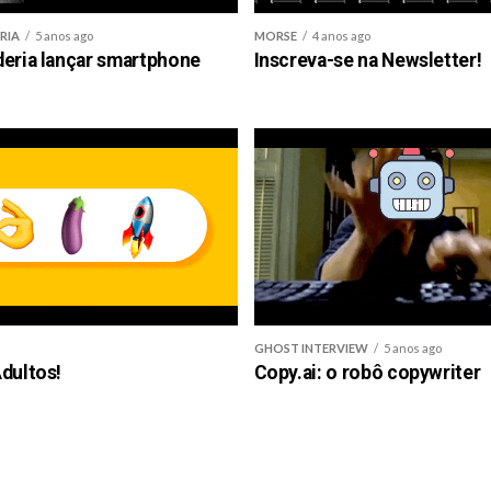
RIA
5 anos ago
MORSE
4 anos ago
deria lançar smartphone
Inscreva-se na Newsletter!
GHOST INTERVIEW
5 anos ago
dultos!
Copy.ai: o robô copywriter