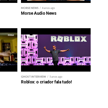
MORSE NEWS
4 anos ago
Morse Audio News
GHOST INTERVIEW
5 anos ago
Roblox: o criador fala tudo!