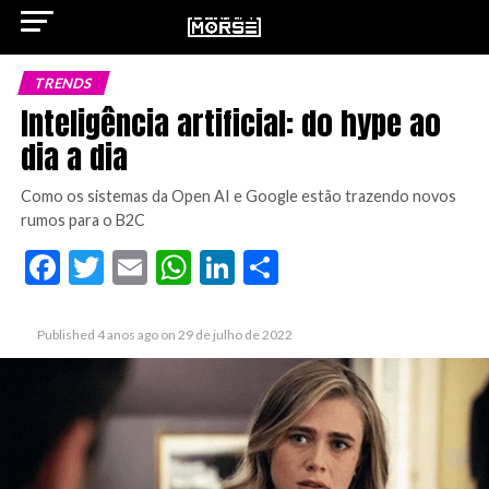
TRENDS
Inteligência artificial: do hype ao
dia a dia
ok
Como os sistemas da Open AI e Google estão trazendo novos
rumos para o B2C
Facebook
Twitter
Email
WhatsApp
LinkedIn
Share
pp
Published
4 anos ago
on
29 de julho de 2022
n