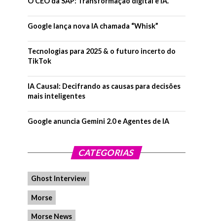
O CEO da SAP: Transformação digital e IA.
Google lança nova IA chamada “Whisk”
Tecnologias para 2025 & o futuro incerto do
TikTok
IA Causal: Decifrando as causas para decisões
mais inteligentes
Google anuncia Gemini 2.0 e Agentes de IA
CATEGORIAS
Ghost Interview
Morse
Morse News