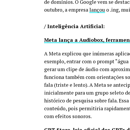
de domínios. O Google vem se destac
outubro, a empresa
lançou
o .ing, mu
/ Inteligência Artificial:
Meta lança a Audiobox, ferramen
A Meta explicou que inúmeras aplicaç
exemplo, entrar com o prompt “água c
gerar um clipe de áudio com aproxi
funciona também com orientações so
fala (triste e lento). A Meta se ante
inicialmente para um grupo seleto d
histórico de pesquisa sobre fala. Ess
conteúdo, pois permitiria rapidament
com efeitos sonoros.
GPT Store, loja oficial dos GPTs