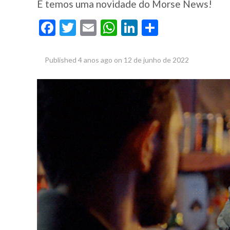
E temos uma novidade do Morse News!
Facebook
Twitter
Email
WhatsApp
LinkedIn
Share
Published
4 anos ago
on
12 de junho de 2022