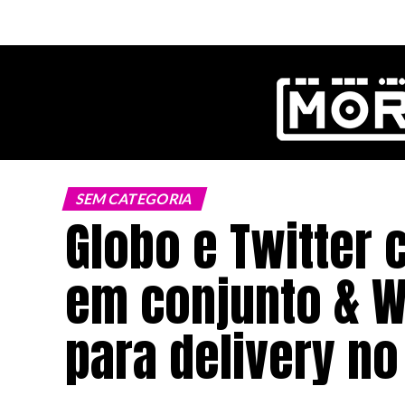
ok
SEM CATEGORIA
Globo e Twitter 
pp
em conjunto & W
n
para delivery no