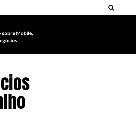
 sobre Mobile,
egócios.
ncios
alho