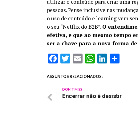
utilizar o conteúdo para criar uma ré
pessoas. Pense inclusive nas mudança
o uso de conteúdo e learning vem send
o seu “Netflix do B2B”.
O entendime
efetiva, e que ao mesmo tempo e
ser a chave para a nova forma d
Facebook
Twitter
Email
WhatsAp
Linked
Sha
ASSUNTOS RELACIONADOS:
DON'T MISS
Encerrar não é desistir