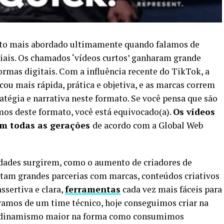
ento mais abordado ultimamente quando falamos de
ciais. Os chamados ‘vídeos curtos’ ganharam grande
ormas digitais. Com a influência recente do TikTok, a
u mais rápida, prática e objetiva, e as marcas correm
atégia e narrativa neste formato. Se você pensa que são
mos deste formato, você está equivocado(a).
Os vídeos
 em todas as gerações
de acordo com a Global Web
dades surgirem, como o aumento de criadores de
itam grandes parcerias com marcas, conteúdos criativos
sertiva e clara,
ferramentas
cada vez mais fáceis para
ávamos de um time técnico, hoje conseguimos criar na
m dinamismo maior na forma como consumimos