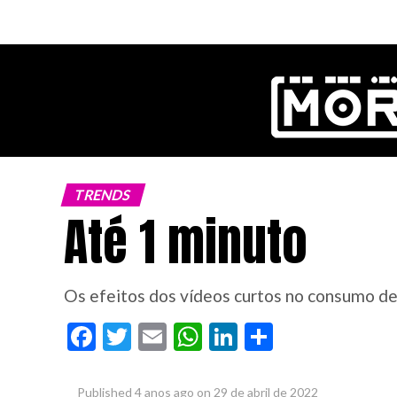
ok
TRENDS
Até 1 minuto
pp
n
Os efeitos dos vídeos curtos no consumo d
Facebook
Twitter
Email
WhatsApp
LinkedIn
Share
Published
4 anos ago
on
29 de abril de 2022