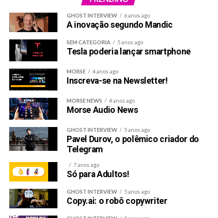
GHOST INTERVIEW
6 anos ago
A inovação segundo Mandic
SEM CATEGORIA
5 anos ago
Tesla poderia lançar smartphone
MORSE
4 anos ago
Inscreva-se na Newsletter!
MORSE NEWS
4 anos ago
Morse Audio News
GHOST INTERVIEW
5 anos ago
Pavel Durov, o polêmico criador do
Telegram
7 anos ago
Só para Adultos!
GHOST INTERVIEW
5 anos ago
Copy.ai: o robô copywriter