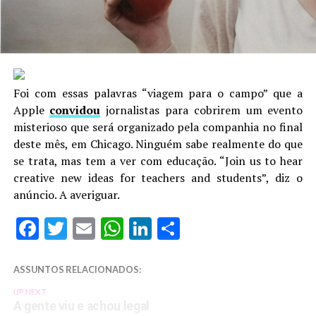
Foi com essas palavras “viagem para o campo” que a
Apple
convidou
jornalistas para cobrirem um evento
misterioso que será organizado pela companhia no final
deste mês, em Chicago. Ninguém sabe realmente do que
se trata, mas tem a ver com educação. “Join us to hear
creative new ideas for teachers and students”, diz o
anúncio. A averiguar.
Facebook
Twitter
Email
WhatsApp
LinkedIn
Share
ASSUNTOS RELACIONADOS:
UP NEXT
A gente viu e achou legal