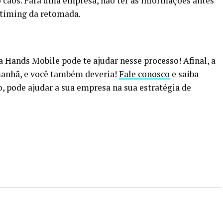
 caos. Para uma empresa, não ter as informações antes
o timing da retomada.
a Hands Mobile pode te ajudar nesse processo! Afinal, a
amanhã, e você também deveria!
Fale conosco
e saiba
, pode ajudar a sua empresa na sua estratégia de
p
In
re