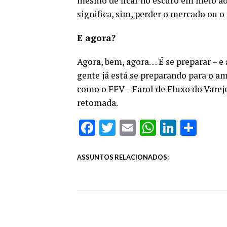
mesmo de ficar no escuro em meio ao
significa, sim, perder o mercado ou 
E agora?
Agora, bem, agora… É se preparar – e 
gente já está se preparando para o 
como o FFV – Farol de Fluxo do Varejo
retomada.
Facebook
Twitter
Email
WhatsAp
Linked
Sha
ASSUNTOS RELACIONADOS: