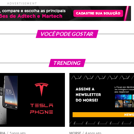
ADVERTISEMENT
VOCÊ PODE GOSTAR
TRENDING
RIA
5 anos ago
MORSE
4 anos ago