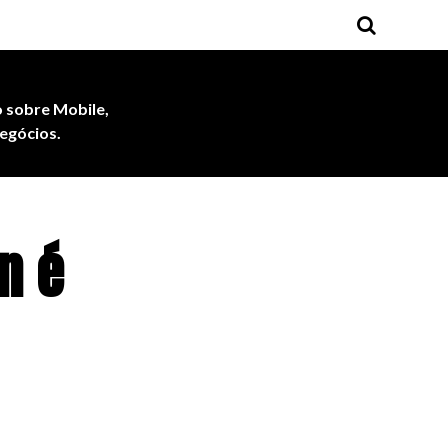
 sobre Mobile,
egócios.
n é