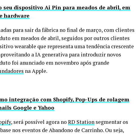
seu dispositivo Ai Pin para meados de abril, em
de hardware
das para sair da fábrica no final de março, com clientes
oduto em meados de abril, seguidos por outros clientes
itivo wearable que representa uma tendência crescente
roveitando a IA generativa para introduzir novos
oduto foi anunciado em novembro após grande
undadores
na Apple.
mo integração com Shopify, Pop-Ups de rolagem
mails Google e Yahoo
opify
, será possível agora no
RD Station
segmentar os
ase nos eventos de Abandono de Carrinho. Ou seja,