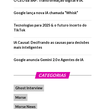
O CEO da SAP: Transformação digital e IA.
Google lança nova IA chamada “Whisk”
Tecnologias para 2025 & o futuro incerto do
TikTok
IA Causal: Decifrando as causas para decisões
mais inteligentes
Google anuncia Gemini 2.0 e Agentes de IA
CATEGORIAS
Ghost Interview
Morse
Morse News