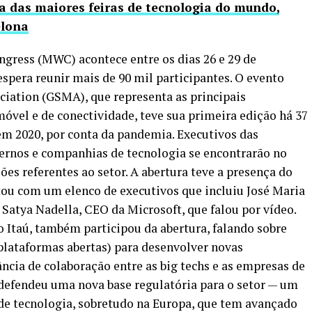
 das maiores feiras de tecnologia do mundo,
elona
gress (MWC) acontece entre os dias 26 e 29 de
espera reunir mais de 90 mil participantes. O evento
iation (GSMA), que representa as principais
vel e de conectividade, teve sua primeira edição há 37
em 2020, por conta da pandemia. Executivos das
ernos e companhias de tecnologia se encontrarão no
es referentes ao setor. A abertura teve a presença do
ntou com um elenco de executivos que incluiu José Maria
 Satya Nadella, CEO da Microsoft, que falou por vídeo.
o Itaú, também participou da abertura, falando sobre
lataformas abertas) para desenvolver novas
ncia de colaboração entre as big techs e as empresas de
 defendeu uma nova base regulatória para o setor — um
e tecnologia, sobretudo na Europa, que tem avançado