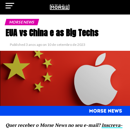
MORSE NEWS
EUA vs China e as Big Techs
ok
Published
3 anos ago
on
10 de setembro de 2023
pp
n
Quer receber o Morse News no seu e-mail?
Inscreva-