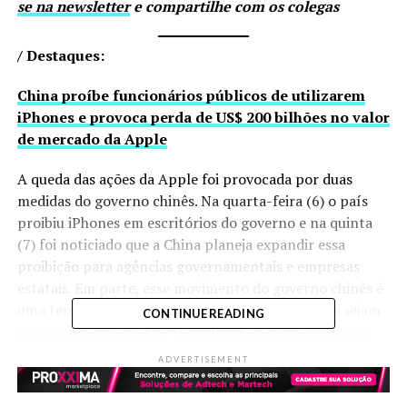
se na newsletter
e compartilhe com os colegas
/ Destaques:
China proíbe funcionários públicos de utilizarem
iPhones e provoca perda de US$ 200 bilhões no valor
de mercado da Apple
A queda das ações da Apple foi provocada por duas
medidas do governo chinês. Na quarta-feira (6) o país
proibiu iPhones em escritórios do governo e na quinta
(7) foi noticiado que a China planeja expandir essa
proibição para agências governamentais e empresas
estatais. Em parte, esse movimento do governo chinês é
uma tentativa de fazer com que setores sensíveis sejam
CONTINUE READING
menos dependentes de tecnologia estrangeira. É uma
contrapartida à decisão de Junho, da União Europeia, de
ADVERTISEMENT
limitar o envolvimento da chinesa Huawei no
desenvolvimento das redes 5G. Também pode ser uma