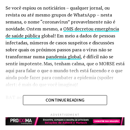
Se você espiou os noticiários – qualquer jornal, ou
revista ou até mesmo grupos de WhatsApp – nesta
semana, o nome “coronavírus” provavelmente não é
novidade. Ontem mesmo, a
OMS decretou emergência
de saúde pública
global! Em meio a dados de pessoas
infectadas, números de casos suspeitos e discussões
sobre quais os próximos passos para o vírus não se
transformar numa
pandemia global
, é difícil não se
sentir impotente. Mas, tenham calma, que o MORSE está
aqui para falar o que o mundo tech está fazendo e o que
ainda pode fazer para combater a epidemia (spoiler
alert: é mais do que você imagina)!
BAT ao ataque
CONTINUE READING
Quando a gente pensa como “pessoa física”, um app não
ADVERTISEMENT
pode ajudar tanto a nossa saúde caso fiquemos doentes,
certo?! Bem, quando a gente leva a discussão para as