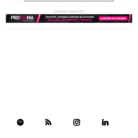
da
Inspira
, o TOP 3 também reconheceu a Cognimate,
healthtech baseada em Chipre, e a Kinderpedia, empresa
ADVERTISEMENT
de soluções para cuidados infantis da Romênia.
fonte:
Startups
e
Web Summit
Facebook
Twitter
Email
WhatsApp
LinkedIn
Share
ASSUNTOS RELACIONADOS:
UP NEXT
Sam Altman é demitido do cargo de CEO da OpenAI
DON'T MISS
As novidades da Microsoft com IA, Chips e
Deepfakes