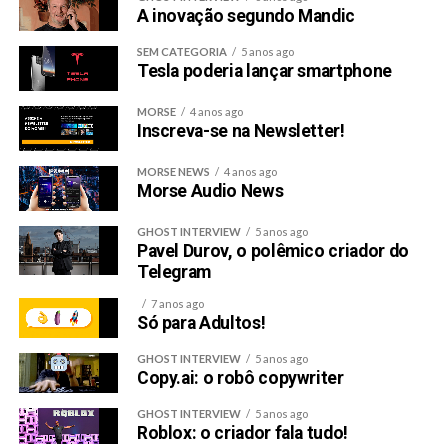
A inovação segundo Mandic
SEM CATEGORIA
5 anos ago
Tesla poderia lançar smartphone
MORSE
4 anos ago
Inscreva-se na Newsletter!
MORSE NEWS
4 anos ago
Morse Audio News
GHOST INTERVIEW
5 anos ago
Pavel Durov, o polêmico criador do
Telegram
7 anos ago
Só para Adultos!
GHOST INTERVIEW
5 anos ago
Copy.ai: o robô copywriter
GHOST INTERVIEW
5 anos ago
Roblox: o criador fala tudo!