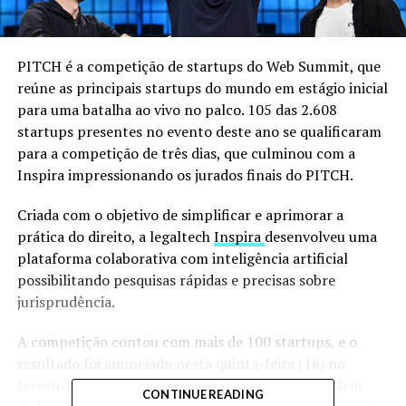
PITCH é a competição de startups do Web Summit, que
reúne as principais startups do mundo em estágio inicial
para uma batalha ao vivo no palco. 105 das 2.608
startups presentes no evento deste ano se qualificaram
para a competição de três dias, que culminou com a
Inspira impressionando os jurados finais do PITCH.
Criada com o objetivo de simplificar e aprimorar a
prática do direito, a legaltech
Inspira
desenvolveu uma
plataforma colaborativa com inteligência artificial
possibilitando pesquisas rápidas e precisas sobre
jurisprudência.
A competição contou com mais de 100 startups, e o
resultado foi anunciado nesta quinta-feira (16) no
terceiro e último dia do Web Summit de Lisboa. Além
CONTINUE READING