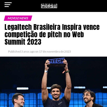
MORSE NEWS
Legaltech Brasileira Inspira vence
competição de pitch no Web
ok
Summit 2023
Published
3 anos ago
on
17 de novembro de 2023
pp
n