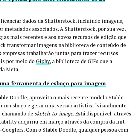
 licenciar dados da Shutterstock, incluindo imagens,
r metadados associados. A Shutterstock, por sua vez,
ogias mais recentes e aos novos recursos de edição que
ock transformar imagens na biblioteca de conteúdo de
s empresas trabalharão juntas para trazer recursos
eis por meio do
Giphy
, a biblioteca de GIFs que a
da Meta.
e, uma ferramenta de esboço para imagem
able Doodle, aproveita o mais recente modelo Stable
e um esboço e gerar uma versão artística “visualmente
ão chamando de
sketch-to-image
. Está disponível através
tability adquiriu em março através da compra da Init
x-Googlers. Com o Stable Doodle, qualquer pessoa com