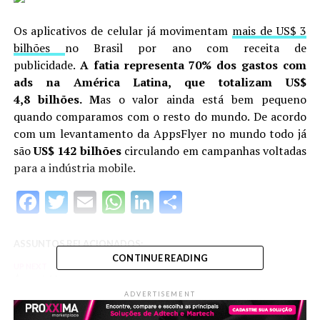
Os aplicativos de celular já movimentam
mais de US$ 3
bilhões
no Brasil por ano com receita de
publicidade.
A fatia representa 70% dos gastos com
ads na América Latina, que totalizam US$
4,8 bilhões. M
as o valor ainda está bem pequeno
quando comparamos com o resto do mundo. De acordo
com um levantamento da AppsFlyer no mundo todo já
são
US$ 142 bilhões
circulando em campanhas voltadas
para a indústria mobile.
Facebook
Twitter
Email
WhatsApp
LinkedIn
Share
ASSUNTOS RELACIONADOS:
CONTINUE READING
UP NEXT
$mart Houses
ADVERTISEMENT
DON'T MISS
A gente viu e achou legal