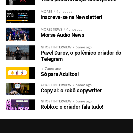
MORSE
4 anos ago
Inscreva-se na Newsletter!
MORSE NEWS
4 anos ago
Morse Audio News
GHOST INTERVIEW
5 anos ago
Pavel Durov, o polêmico criador do
Telegram
7 anos ago
Só para Adultos!
GHOST INTERVIEW
5 anos ago
Copy.ai: o robô copywriter
GHOST INTERVIEW
5 anos ago
Roblox: o criador fala tudo!