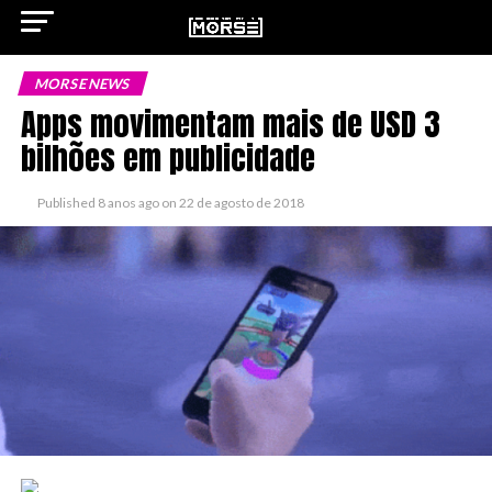
MORSE NEWS
Apps movimentam mais de USD 3
bilhões em publicidade
ok
Published
8 anos ago
on
22 de agosto de 2018
pp
n